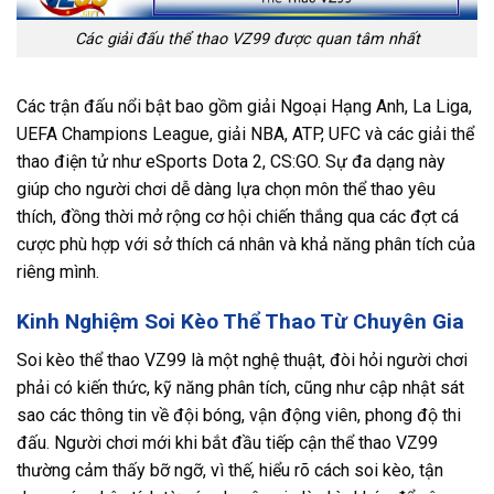
Các giải đấu thể thao VZ99 được quan tâm nhất
Các trận đấu nổi bật bao gồm giải Ngoại Hạng Anh, La Liga,
UEFA Champions League, giải NBA, ATP, UFC và các giải thể
thao điện tử như eSports Dota 2, CS:GO. Sự đa dạng này
giúp cho người chơi dễ dàng lựa chọn môn thể thao yêu
thích, đồng thời mở rộng cơ hội chiến thắng qua các đợt cá
cược phù hợp với sở thích cá nhân và khả năng phân tích của
riêng mình.
Kinh Nghiệm Soi Kèo Thể Thao Từ Chuyên Gia
Soi kèo thể thao VZ99 là một nghệ thuật, đòi hỏi người chơi
phải có kiến thức, kỹ năng phân tích, cũng như cập nhật sát
sao các thông tin về đội bóng, vận động viên, phong độ thi
đấu. Người chơi mới khi bắt đầu tiếp cận thể thao VZ99
thường cảm thấy bỡ ngỡ, vì thế, hiểu rõ cách soi kèo, tận