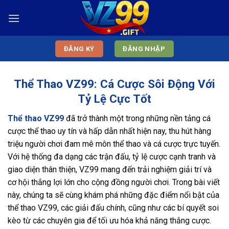
Bỏ
qua
nội
dung
ĐĂNG KÝ
ĐĂNG NHẬP
Thể Thao VZ99: Cá Cược Sôi Động Với
Tỷ Lệ Cực Tốt
Thể thao VZ99
đã trở thành một trong những nền tảng cá
cược thể thao uy tín và hấp dẫn nhất hiện nay, thu hút hàng
triệu người chơi đam mê môn thể thao và cá cược trực tuyến.
Với hệ thống đa dạng các trận đấu, tỷ lệ cược cạnh tranh và
giao diện thân thiện, VZ99 mang đến trải nghiệm giải trí và
cơ hội thắng lợi lớn cho cộng đồng người chơi. Trong bài viết
này, chúng ta sẽ cùng khám phá những đặc điểm nổi bật của
thể thao VZ99, các giải đấu chính, cũng như các bí quyết soi
kèo từ các chuyên gia để tối ưu hóa khả năng thắng cược.