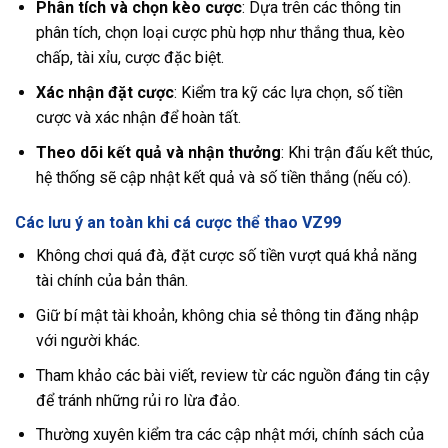
Phân tích và chọn kèo cược
: Dựa trên các thông tin
phân tích, chọn loại cược phù hợp như thắng thua, kèo
chấp, tài xỉu, cược đặc biệt.
Xác nhận đặt cược
: Kiểm tra kỹ các lựa chọn, số tiền
cược và xác nhận để hoàn tất.
Theo dõi kết quả và nhận thưởng
: Khi trận đấu kết thúc,
hệ thống sẽ cập nhật kết quả và số tiền thắng (nếu có).
Các lưu ý an toàn khi cá cược thể thao VZ99
Không chơi quá đà, đặt cược số tiền vượt quá khả năng
tài chính của bản thân.
Giữ bí mật tài khoản, không chia sẻ thông tin đăng nhập
với người khác.
Tham khảo các bài viết, review từ các nguồn đáng tin cậy
để tránh những rủi ro lừa đảo.
Thường xuyên kiểm tra các cập nhật mới, chính sách của