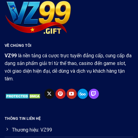
VỀ CHÚNG TÔI
VZ99
là nền tảng cá cược trực tuyến đẳng cấp, cung cấp đa
dạng sản phẩm giải trí từ thể thao, casino đến game slot,
với giao diện hiện đại, dễ dùng và dịch vụ khách hàng tận
tâm.
THÔNG TIN LIÊN HỆ
Thương hiệu: VZ99