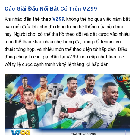
Các Giải Đấu Nổi Bật Có Trên VZ99
Khi nhắc đến
thể thao
VZ99
, không thể bỏ qua việc nắm bắt
các giải đấu lớn, nhỏ đa dạng trong hệ thống của nền tảng
này. Người chơi có thể tha hồ theo dõi và đặt cược vào nhiều
môn thể thao khác nhau như bóng đá, bóng rổ, tennis, võ
thuật tổng hợp, và nhiều môn thể thao điện tử hấp dẫn. Điều
đáng chú ý là các giải đấu tại VZ99 luôn cập nhật liên tục,
với tỷ lệ cược cạnh tranh và tỷ lệ thắng lợi hấp dẫn.