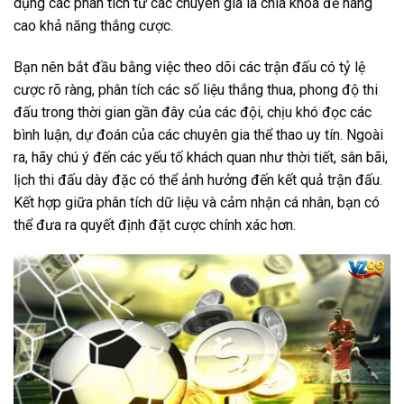
dụng các phân tích từ các chuyên gia là chìa khóa để nâng
cao khả năng thắng cược.
Bạn nên bắt đầu bằng việc theo dõi các trận đấu có tỷ lệ
cược rõ ràng, phân tích các số liệu thắng thua, phong độ thi
đấu trong thời gian gần đây của các đội, chịu khó đọc các
bình luận, dự đoán của các chuyên gia thể thao uy tín. Ngoài
ra, hãy chú ý đến các yếu tố khách quan như thời tiết, sân bãi,
lịch thi đấu dày đặc có thể ảnh hưởng đến kết quả trận đấu.
Kết hợp giữa phân tích dữ liệu và cảm nhận cá nhân, bạn có
thể đưa ra quyết định đặt cược chính xác hơn.