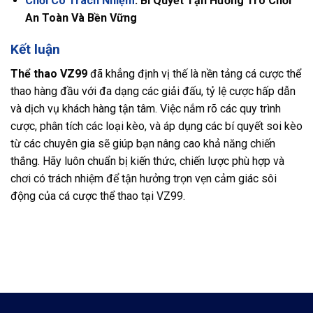
Chơi Có Trách Nhiệm
: Bí Quyết Tận Hưởng Trò Chơi
An Toàn Và Bền Vững
Kết luận
Thể thao VZ99
đã khẳng định vị thế là nền tảng cá cược thể
thao hàng đầu với đa dạng các giải đấu, tỷ lệ cược hấp dẫn
và dịch vụ khách hàng tận tâm. Việc nắm rõ các quy trình
cược, phân tích các loại kèo, và áp dụng các bí quyết soi kèo
từ các chuyên gia sẽ giúp bạn nâng cao khả năng chiến
thắng. Hãy luôn chuẩn bị kiến thức, chiến lược phù hợp và
chơi có trách nhiệm để tận hưởng trọn vẹn cảm giác sôi
động của cá cược thể thao tại VZ99.